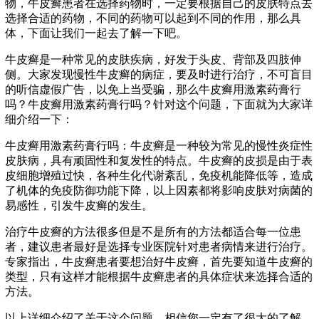
物，牛皮癣患者在选择药物时，一定要根据自己的皮肤特点去
选择合适的药物，不同的药物可以起到不同的作用，那么具
体，下面让我们一起去了解一下吧。
牛皮癣是一种常见的皮肤疾病，好发于头皮、背部及四肢伸
侧。大家发现慢性牛皮癣的病症，要及时进行治疗，不可盲目
的听信虚假广告，以免上当受骗，那么牛皮癣用激素药膏行
吗？牛皮癣用激素药膏行吗？针对这个问题，下面就为大家详
细介绍一下：
牛皮癣用激素药膏行吗：牛皮癣是一种较为常见的慢性炎症性
皮肤病，具有顽固性和复发性的特点。牛皮癣的皮损是由于表
皮细胞增殖过快，各种生化代谢紊乱，免疫机能降低等，造成
了机体的免疫防御功能下降，以上因素都将影响皮肤对病菌的
易感性，引发牛皮癣的发生。
治疗牛皮癣的方法很多但是不是所有的方法都适合每一位患
者，建议患者最好是选择专业医院针对患者病情来进行治疗。
专家指出，牛皮癣患者要想治好牛皮癣，首先要知道牛皮癣的
类型，只有这样才能根据牛皮癣患者的具体症状来选择合适的
方法。
以上详细介绍了关于这个问题，相信您一定有了很大的了解，