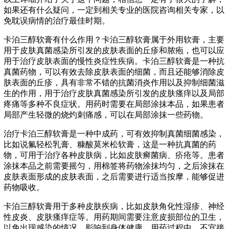
如果还有什么疑问，一定到相关专业的医院咨询相关专家，以
免耽误病情的治疗最佳时期。
卡泊三醇软膏有什么作用？卡泊三醇软膏属于外用软膏，主要
用于皮肤真菌感染所引发的皮肤表面的丘疹和脓疱，也可以应
用于治疗皮肤表面的慢性炎症性疾病。卡泊三醇软膏是一种抗
真菌药物，可以有效去除皮肤表面的细菌，而且还能够消除皮
肤表面的丘疹，具有非常不错的抗菌消炎作用以及抑制细菌滋
生的作用，用于治疗皮肤真菌感染所引发的皮肤瘙痒以及局部
疼痛等多种不良症状。用药时需要在局部涂抹本品，如果患者
局部产生轻微的烧灼刺痛感，可以在局部涂抹一些药物。
治疗卡泊三醇软膏是一种中成药，可有效抑制真菌细菌感染，
比如说氟轻松乳膏、糠酸莫米松软膏，这是一种抗真菌的药
物，可用于治疗各种皮肤病，比如皮肤癣菌病、疥疮等。患者
涂抹本品之前需要摇匀，用棉签将药物涂抹均匀，之后涂抹在
皮肤表面形成的皮肤表面，之后需要进行适当按摩，能够促进
药物吸收。
卡泊三醇软膏用于多种皮肤疾病，比如皮肤角化性湿疹、神经
性皮炎、皮肤瘙痒症等。用药期间需要注意皮损部位的卫生，
以免出现感染的情况，影响到身体健康。用药过程中，不宜接