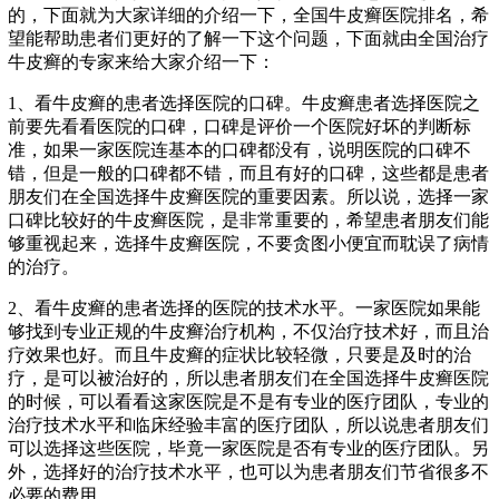
的，下面就为大家详细的介绍一下，全国牛皮癣医院排名，希
望能帮助患者们更好的了解一下这个问题，下面就由全国治疗
牛皮癣的专家来给大家介绍一下：
1、看牛皮癣的患者选择医院的口碑。牛皮癣患者选择医院之
前要先看看医院的口碑，口碑是评价一个医院好坏的判断标
准，如果一家医院连基本的口碑都没有，说明医院的口碑不
错，但是一般的口碑都不错，而且有好的口碑，这些都是患者
朋友们在全国选择牛皮癣医院的重要因素。所以说，选择一家
口碑比较好的牛皮癣医院，是非常重要的，希望患者朋友们能
够重视起来，选择牛皮癣医院，不要贪图小便宜而耽误了病情
的治疗。
2、看牛皮癣的患者选择的医院的技术水平。一家医院如果能
够找到专业正规的牛皮癣治疗机构，不仅治疗技术好，而且治
疗效果也好。而且牛皮癣的症状比较轻微，只要是及时的治
疗，是可以被治好的，所以患者朋友们在全国选择牛皮癣医院
的时候，可以看看这家医院是不是有专业的医疗团队，专业的
治疗技术水平和临床经验丰富的医疗团队，所以说患者朋友们
可以选择这些医院，毕竟一家医院是否有专业的医疗团队。另
外，选择好的治疗技术水平，也可以为患者朋友们节省很多不
必要的费用。