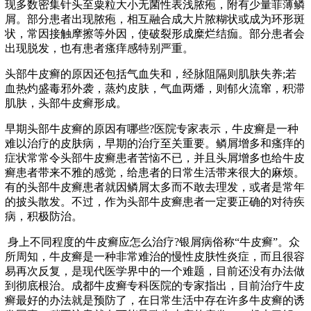
现多数密集针头至粟粒大小无菌性表浅脓疱，附有少量菲薄鳞
屑。部分患者出现脓疱，相互融合成大片脓糊状或成为环形斑
状，常因接触摩擦等外因，使破裂形成糜烂结痂。部分患者会
出现脱发，也有患者瘙痒感特别严重。
头部牛皮癣的原因还包括气血失和，经脉阻隔则肌肤失养;若
血热灼盛毒邪外袭，蒸灼皮肤，气血两燔，则郁火流窜，积滞
肌肤，头部牛皮癣形成。
早期头部牛皮癣的原因有哪些?医院专家表示，牛皮癣是一种
难以治疗的皮肤病，早期的治疗至关重要。鳞屑增多和瘙痒的
症状常常令头部牛皮癣患者苦恼不已，并且头屑增多也给牛皮
癣患者带来不雅的感觉，给患者的日常生活带来很大的麻烦。
有的头部牛皮癣患者就因鳞屑太多而不敢去理发，或者是常年
的披头散发。不过，作为头部牛皮癣患者一定要正确的对待疾
病，积极防治。
身上不同程度的牛皮癣应怎么治疗?银屑病俗称“牛皮癣”。众
所周知，牛皮癣是一种非常难治的慢性皮肤性炎症，而且很容
易再次反复，是现代医学界中的一个难题，目前还没有办法做
到彻底根治。成都牛皮癣专科医院的专家指出，目前治疗牛皮
癣最好的办法就是预防了，在日常生活中存在许多牛皮癣的诱