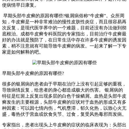
使病情早日康复。
早期头部牛皮癣的原因有哪些?银屑病俗称“牛皮癣”。众所周
知，牛皮癣是一种非常难治的慢性皮肤性炎症，而且很容易再
次反复，是现代医学界中的一个难题，目前还没有办法做到彻
底根治。成都牛皮癣专科医院的专家指出，目前治疗牛皮癣最
好的办法就是预防了，在日常生活中存在许多牛皮癣的诱发因
素，稍不注意就有可能导致牛皮癣的病发。一起来了解一下专
家是如何解释的吧。
早期头部牛皮癣的原因有哪些?
很多的银屑病的患者由于早期在治疗上没有引起足够的重视，
导致病情反复，给患者的身心都造成极大的伤害。 银屑病的
特征是红斑上反复出现多层的白色干燥鳞屑。血热是头部牛皮
癣发生的主要根源，头部牛皮癣的症状对于血热的形成又有多
种因素：可以因七情内伤，气机壅滞，郁久化热，以致心火亢
盛，毒热伏于营血或饮食失节、过食，复受风热毒邪而发病。
专家指出，患者出现头上牛皮癣的症状的临床表现为：头部出