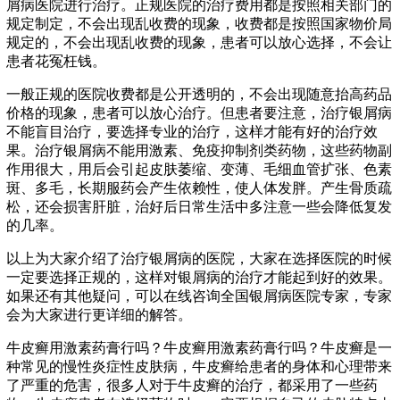
屑病医院进行治疗。正规医院的治疗费用都是按照相关部门的
规定制定，不会出现乱收费的现象，收费都是按照国家物价局
规定的，不会出现乱收费的现象，患者可以放心选择，不会让
患者花冤枉钱。
一般正规的医院收费都是公开透明的，不会出现随意抬高药品
价格的现象，患者可以放心治疗。但患者要注意，治疗银屑病
不能盲目治疗，要选择专业的治疗，这样才能有好的治疗效
果。治疗银屑病不能用激素、免疫抑制剂类药物，这些药物副
作用很大，用后会引起皮肤萎缩、变薄、毛细血管扩张、色素
斑、多毛，长期服药会产生依赖性，使人体发胖。产生骨质疏
松，还会损害肝脏，治好后日常生活中多注意一些会降低复发
的几率。
以上为大家介绍了治疗银屑病的医院，大家在选择医院的时候
一定要选择正规的，这样对银屑病的治疗才能起到好的效果。
如果还有其他疑问，可以在线咨询全国银屑病医院专家，专家
会为大家进行更详细的解答。
牛皮癣用激素药膏行吗？牛皮癣用激素药膏行吗？牛皮癣是一
种常见的慢性炎症性皮肤病，牛皮癣给患者的身体和心理带来
了严重的危害，很多人对于牛皮癣的治疗，都采用了一些药