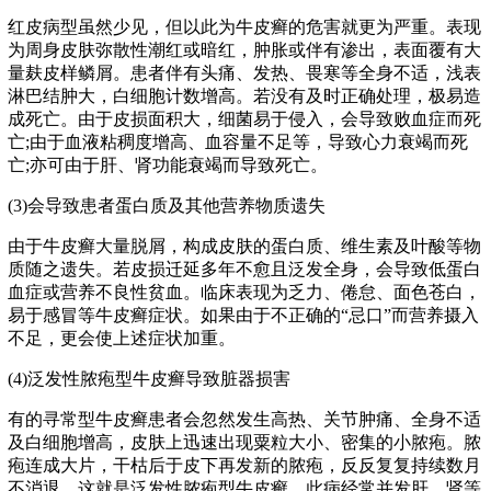
红皮病型虽然少见，但以此为牛皮癣的危害就更为严重。表现
为周身皮肤弥散性潮红或暗红，肿胀或伴有渗出，表面覆有大
量麸皮样鳞屑。患者伴有头痛、发热、畏寒等全身不适，浅表
淋巴结肿大，白细胞计数增高。若没有及时正确处理，极易造
成死亡。由于皮损面积大，细菌易于侵入，会导致败血症而死
亡;由于血液粘稠度增高、血容量不足等，导致心力衰竭而死
亡;亦可由于肝、肾功能衰竭而导致死亡。
(3)会导致患者蛋白质及其他营养物质遗失
由于牛皮癣大量脱屑，构成皮肤的蛋白质、维生素及叶酸等物
质随之遗失。若皮损迁延多年不愈且泛发全身，会导致低蛋白
血症或营养不良性贫血。临床表现为乏力、倦怠、面色苍白，
易于感冒等牛皮癣症状。如果由于不正确的“忌口”而营养摄入
不足，更会使上述症状加重。
(4)泛发性脓疱型牛皮癣导致脏器损害
有的寻常型牛皮癣患者会忽然发生高热、关节肿痛、全身不适
及白细胞增高，皮肤上迅速出现粟粒大小、密集的小脓疱。脓
疱连成大片，干枯后于皮下再发新的脓疱，反反复复持续数月
不消退。这就是泛发性脓疱型牛皮癣。此病经常并发肝、肾等