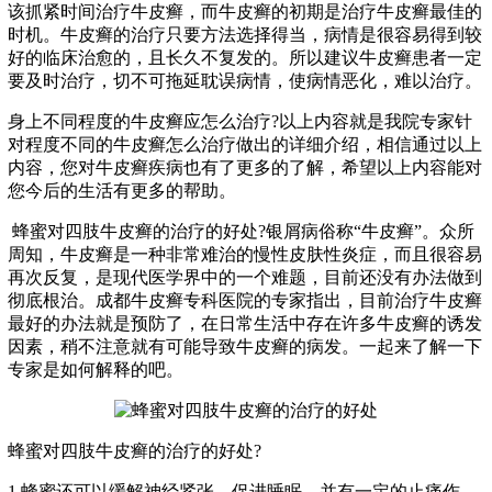
该抓紧时间治疗牛皮癣，而牛皮癣的初期是治疗牛皮癣最佳的
时机。牛皮癣的治疗只要方法选择得当，病情是很容易得到较
好的临床治愈的，且长久不复发的。所以建议牛皮癣患者一定
要及时治疗，切不可拖延耽误病情，使病情恶化，难以治疗。
身上不同程度的牛皮癣应怎么治疗?以上内容就是我院专家针
对程度不同的牛皮癣怎么治疗做出的详细介绍，相信通过以上
内容，您对牛皮癣疾病也有了更多的了解，希望以上内容能对
您今后的生活有更多的帮助。
蜂蜜对四肢牛皮癣的治疗的好处?银屑病俗称“牛皮癣”。众所
周知，牛皮癣是一种非常难治的慢性皮肤性炎症，而且很容易
再次反复，是现代医学界中的一个难题，目前还没有办法做到
彻底根治。成都牛皮癣专科医院的专家指出，目前治疗牛皮癣
最好的办法就是预防了，在日常生活中存在许多牛皮癣的诱发
因素，稍不注意就有可能导致牛皮癣的病发。一起来了解一下
专家是如何解释的吧。
蜂蜜对四肢牛皮癣的治疗的好处?
1.蜂蜜还可以缓解神经紧张，促进睡眠，并有一定的止痛作