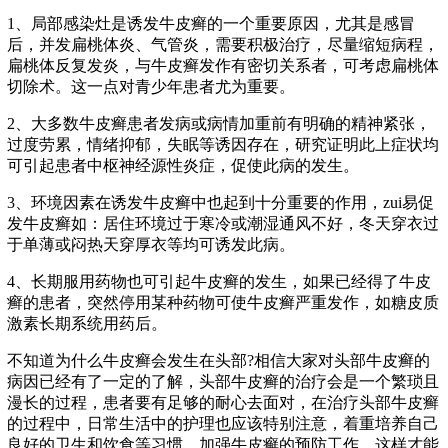
1、局部感染灶是诱发牛皮癣的一个重要原因，尤其是感冒
后，并发扁桃体炎、气管炎，需要积极治疗，尽量缩短病程，
扁桃体反复发炎，与牛皮癣发作有密切关系者，可考虑扁桃体
切除术。这一点对青少年患者尤为重要。
2、大多数牛皮癣患者发病或病情加重前有明确的精神紧张，
过度劳累，情绪抑郁，失眠等诱因存在，研究证明此上症状均
可引起患者中枢神经源性炎症，促使此病的发生。
3、环境因素在诱发牛皮癣中也起到十分重要的作用，zui易促
发牛皮癣如：居住环境过于寒冷或潮湿通风不好，冬天穿衣过
于单薄或闷热天穿厚衣等均可诱发此病。
4、长期服用药物也可引起牛皮癣的发生，如果已经得了牛皮
癣的患者，突然停用某种药物可使牛皮癣严重发作，如糖皮质
激素长期系统用药后。
不知道为什么牛皮癣会发生在头部?相信大家对头部牛皮癣的
病因已经有了一定的了解，头部牛皮癣的治疗会是一个繁琐且
漫长的过程，患者要有足够的耐心去面对，在治疗头部牛皮癣
的过程中，日常生活中的护理也应该特别注意，着重培养自己
良好的卫生和饮食等习惯，加强牛皮癣的预防工作，这样才能