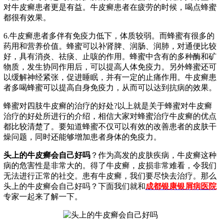
对牛皮癣患者更是有益。牛皮癣患者在疲劳的时候，喝点蜂蜜
都很有效果。
6.牛皮癣患者多伴有免疫力低下，体质较弱。而蜂蜜有很多的
药用和营养价值。蜂蜜可以补肾脾、润肠、润肺，对通便比较
好，具有消炎、祛痰、止咳的作用。蜂蜜中含有的多种酶和矿
物质，发生协同作用后，可以提高人体免疫力。另外蜂蜜还可
以缓解神经紧张，促进睡眠，并有一定的止痛作用。牛皮癣患
者多喝蜂蜜可以提高自身免疫力，从而可以达到抗病的效果。
蜂蜜对四肢牛皮癣的治疗的好处?以上就是关于蜂蜜对牛皮癣
治疗的好处所进行的介绍，相信大家对蜂蜜治疗牛皮癣的优点
都比较清楚了。要知道蜂蜜不仅可以有效的改善患者的皮肤干
燥问题，同时还能够增加患者身体的免疫力。
头上的牛皮癣会自己好吗
？作为高发的皮肤疾病，牛皮癣这种
病的危害性是非常大的。得了牛皮癣，皮损非常难看，令我们
无法进行正常的社交。患有牛皮癣，我们要尽快去治疗。那么
头上的牛皮癣会自己好吗？下面我们就和
成都银康银屑病医院
专家一起来了解一下。