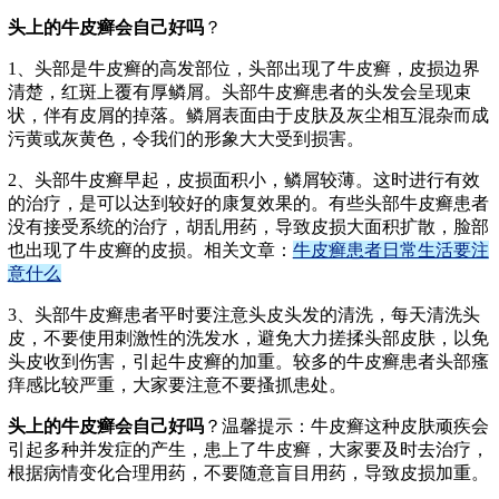
头上的牛皮癣会自己好吗
？
1、头部是牛皮癣的高发部位，头部出现了牛皮癣，皮损边界
清楚，红斑上覆有厚鳞屑。头部牛皮癣患者的头发会呈现束
状，伴有皮屑的掉落。鳞屑表面由于皮肤及灰尘相互混杂而成
污黄或灰黄色，令我们的形象大大受到损害。
2、头部牛皮癣早起，皮损面积小，鳞屑较薄。这时进行有效
的治疗，是可以达到较好的康复效果的。有些头部牛皮癣患者
没有接受系统的治疗，胡乱用药，导致皮损大面积扩散，脸部
也出现了牛皮癣的皮损。相关文章：
牛皮癣患者日常生活要注
意什么
3、头部牛皮癣患者平时要注意头皮头发的清洗，每天清洗头
皮，不要使用刺激性的洗发水，避免大力搓揉头部皮肤，以免
头皮收到伤害，引起牛皮癣的加重。较多的牛皮癣患者头部瘙
痒感比较严重，大家要注意不要搔抓患处。
头上的牛皮癣会自己好吗
？温馨提示：牛皮癣这种皮肤顽疾会
引起多种并发症的产生，患上了牛皮癣，大家要及时去治疗，
根据病情变化合理用药，不要随意盲目用药，导致皮损加重。