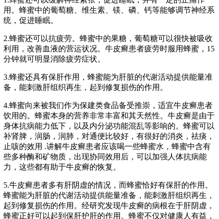
用。蜂蜜中的葡萄糖、维生素、镁、磷、钙等能够调节神经系
统，促进睡眠。
2.蜂蜜还可以抗疲劳。蜂蜜中的果糖，葡萄糖可以很快被吸收
利用，改善血液的营运状况。牛皮癣患者疲劳时服用蜂蜜，15
分钟就可明显消除疲劳症状。
3.蜂蜜还具有保肝作用，蜂蜜能为肝脏的代谢活动提供能量准
备，能刺激肝组织再生，起到修复损伤的作用。
4.蜂蜜向来被我们作为保建类食品备受推崇，适宜牛皮癣患者
饮用的。蜂蜜本身的营养非常丰富和其天然性。牛皮癣是由于
身体抗病能力低下，以及内分泌功能混乱等影响的。蜂蜜可以
补肾脾，润肠，润肺，对通便比较好，有很好的消炎，祛痰，
止咳的效用 .讲解牛皮癣患者应该喝一些蜂蜜水，蜂蜜中含有
些多种酶和矿物质，出现协同效用后，可以加强人体抗病能
力，这些都有助于牛皮癣的恢复。
5.牛皮癣患者多有肝阴虚的情况，而蜂蜜恰好有保肝的作用。
蜂蜜能为肝脏的代谢活动提供能量准备，能刺激肝组织再生，
起到修复损伤的作用。经研究发现牛皮癣的病根在于肝阴虚，
蜂蜜正好可以起到保肝护肝的作用。蜂蜜不仅对健康人有益，