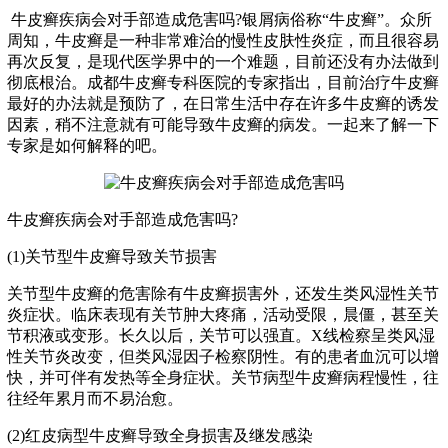
牛皮癣疾病会对手部造成危害吗?银屑病俗称“牛皮癣”。众所
周知，牛皮癣是一种非常难治的慢性皮肤性炎症，而且很容易
再次反复，是现代医学界中的一个难题，目前还没有办法做到
彻底根治。成都牛皮癣专科医院的专家指出，目前治疗牛皮癣
最好的办法就是预防了，在日常生活中存在许多牛皮癣的诱发
因素，稍不注意就有可能导致牛皮癣的病发。一起来了解一下
专家是如何解释的吧。
牛皮癣疾病会对手部造成危害吗?
(1)关节型牛皮癣导致关节损害
关节型牛皮癣的危害除有牛皮癣损害外，还发生类风湿性关节
炎症状。临床表现有关节肿大疼痛，活动受限，晨僵，甚至关
节积液或变形。长久以后，关节可以强直。X线检察呈类风湿
性关节炎改变，但类风湿因子检察阴性。有的患者血沉可以增
快，并可伴有发热等全身症状。关节病型牛皮癣病程慢性，往
往经年累月而不易治愈。
(2)红皮病型牛皮癣导致全身损害及继发感染